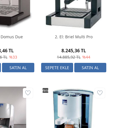
el Domus Due
2. El: Briel Multi Pro
8,46 TL
8.245,36 TL
6 TL
%33
14.885,92 TL
%44
Yeni