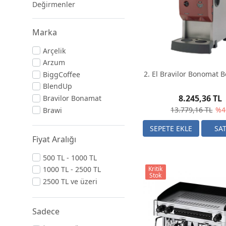
Değirmenler
Marka
Arçelik
Arzum
2. El Bravilor Bonomat B
BiggCoffee
BlendUp
8.245,36 TL
Bravilor Bonamat
13.779,16 TL
%4
Brawi
Briel
CoffeeTech
Fiyat Aralığı
Cunill
500 TL - 1000 TL
G.A.T.
1000 TL - 2500 TL
Kritik
GoÇiTa
Stok
2500 TL ve üzeri
La Cimbali
Lavazza
Nespresso
Sadece
Saeco