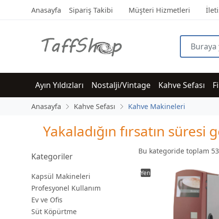
Anasayfa
Sipariş Takibi
Müşteri Hizmetleri
İlet
Ayın Yıldızları
Nostalji/Vintage
Kahve Sefası
F
Anasayfa
Kahve Sefası
Kahve Makineleri
Yakaladığın fırsatın süres
Bu kategoride toplam
53
Kategoriler
Yeni
Kapsül Makineleri
Profesyonel Kullanım
Ev ve Ofis
Süt Köpürtme