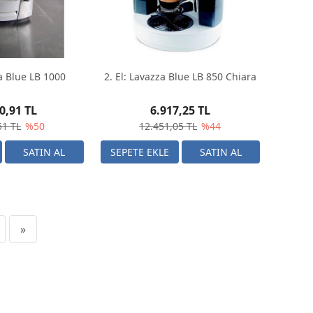
za Blue LB 1000
2. El: Lavazza Blue LB 850 Chiara
0,91 TL
6.917,25 TL
51 TL
%50
12.451,05 TL
%44
»