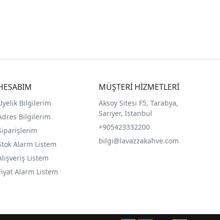
HESABIM
MÜŞTERİ HİZMETLERİ
Üyelik Bilgilerim
Aksoy Sitesi F5, Tarabya,
Sarıyer, İstanbul
Adres Bilgilerim
+905423332200
Siparişlerim
bilgi@lavazzakahve.com
Stok Alarm Listem
Alışveriş Listem
Fiyat Alarm Listem