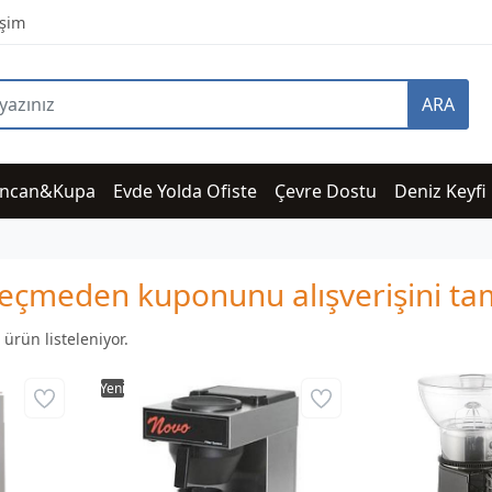
işim
ARA
incan&Kupa
Evde Yolda Ofiste
Çevre Dostu
Deniz Keyfi
i geçmeden kuponunu alışverişini 
ürün listeleniyor.
Yeni