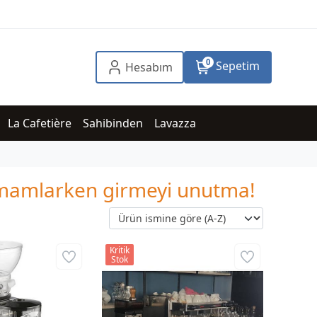
0
Sepetim
Hesabım
La Cafetière
Sahibinden
Lavazza
tamamlarken girmeyi unutma!
Kritik
Stok