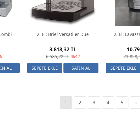
 Combi
2. El: Briel Versatiler Due
2. El: Lavaz
3.818,32 TL
10.79
6
6.585,22 TL
%42
21.858,
1
2
3
4
5
›