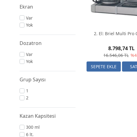
Ekran
Var
Yok
2. El: Briel Multi Pro
Dozatron
8.798,74 TL
Var
16.546,06 TL
%4
Yok
Grup Sayısı
1
2
Kazan Kapsitesi
300 ml
6 lt.