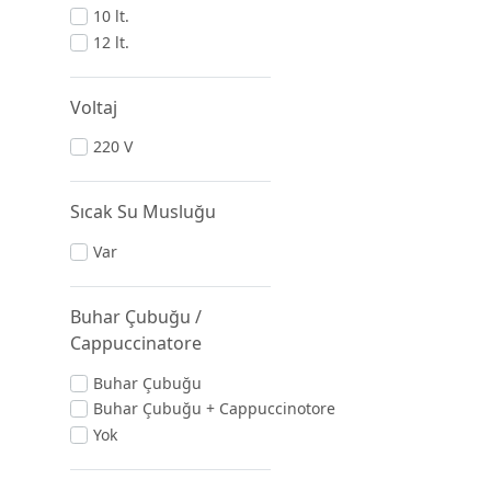
10 lt.
12 lt.
Voltaj
220 V
Sıcak Su Musluğu
Var
Buhar Çubuğu /
Cappuccinatore
Buhar Çubuğu
Buhar Çubuğu + Cappuccinotore
Yok