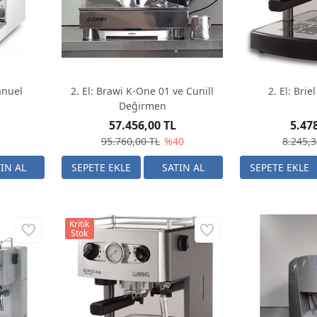
anuel
2. El: Brawi K-One 01 ve Cunill
2. El: Bri
Değirmen
57.456,00 TL
5.47
95.760,00 TL
%40
8.245,3
Kritik
Stok