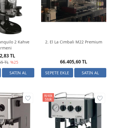
ranquilo 2 Kahve
2. El La Cimbali M22 Premium
irmeni
2,83 TL
66.405,60 TL
65 TL
%25
Kritik
Stok