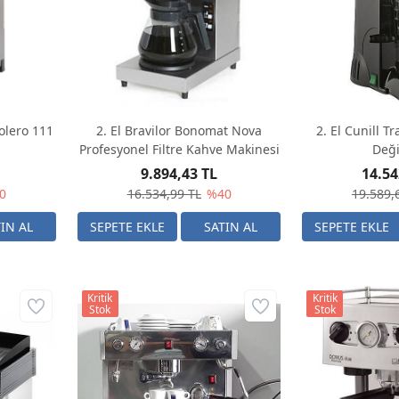
olero 111
2. El Bravilor Bonomat Nova
2. El Cunill T
Profesyonel Filtre Kahve Makinesi
Değ
9.894,43 TL
14.54
0
16.534,99 TL
%40
19.589,
Kritik
Kritik
Stok
Stok