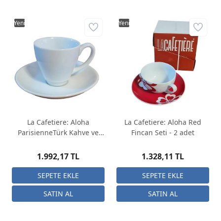
Yeni
Yeni
La Cafetiere: Aloha
La Cafetiere: Aloha Red
ParisienneTürk Kahve ve
Fincan Seti - 2 adet
Espresso Fincan Seti - 4
adet
1.992,17 TL
1.328,11 TL