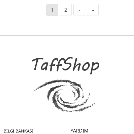
1
2
›
»
YARDIM
BİLGİ BANKASI