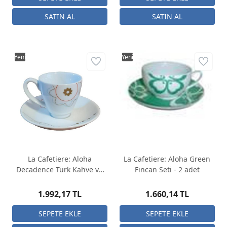
Yeni
Yeni
La Cafetiere: Aloha
La Cafetiere: Aloha Green
Decadence Türk Kahve ve
Fincan Seti - 2 adet
Espresso Fincan Seti - 4
adet
1.992,17 TL
1.660,14 TL