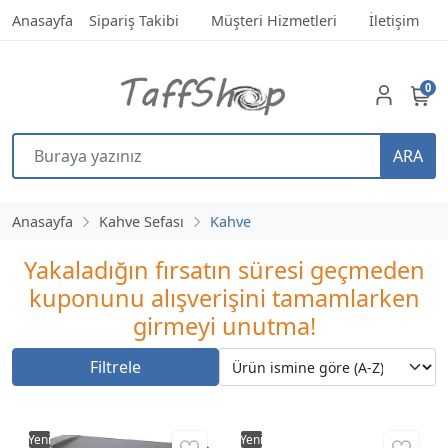
Anasayfa
Sipariş Takibi
Müşteri Hizmetleri
İletişim
0
ARA
Anasayfa
Kahve Sefası
Kahve
Yakaladığın fırsatın süresi geçmeden
kuponunu alışverişini tamamlarken
girmeyi unutma!
Filtrele
Yeni
Yeni