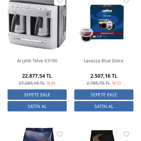
Arçelik Telve K3190
Lavazza Blue Dolce
22.877,54 TL
2.507,16 TL
37.269,18 TL
%38
2.785,73 TL
%10