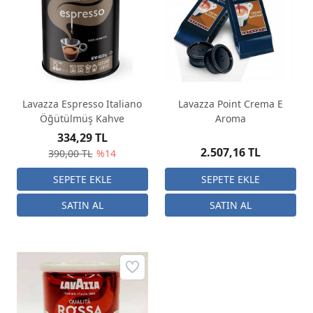
Lavazza Espresso Italiano
Lavazza Point Crema E
Öğütülmüş Kahve
Aroma
334,29 TL
2.507,16 TL
390,00 TL
%14