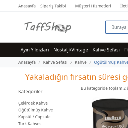
Anasayfa
Sipariş Takibi
Müşteri Hizmetleri
İlet
Ayın Yıldızları
Nostalji/Vintage
Kahve Sefası
F
Anasayfa
Kahve Sefası
Kahve
Öğütülmüş Kahv
Yakaladığın fırsatın süres
Bu kategoride toplam
2
ü
Kategoriler
Çekirdek Kahve
Öğütülmüş Kahve
Kapsül / Capsule
Türk Kahvesi