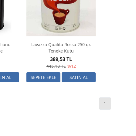
aliano
Lavazza Qualita Rossa 250 gr.
ve
Teneke Kutu
389,53 TL
445,18 TL
%12
1