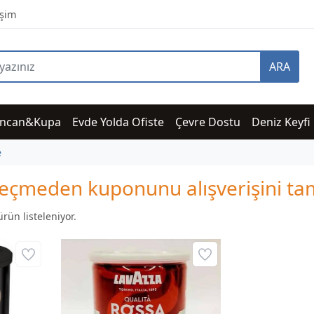
işim
ARA
incan&Kupa
Evde Yolda Ofiste
Çevre Dostu
Deniz Keyfi
e
i geçmeden kuponunu alışverişini 
rün listeleniyor.