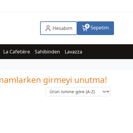
0
Sepetim
Hesabım
La Cafetière
Sahibinden
Lavazza
tamamlarken girmeyi unutma!