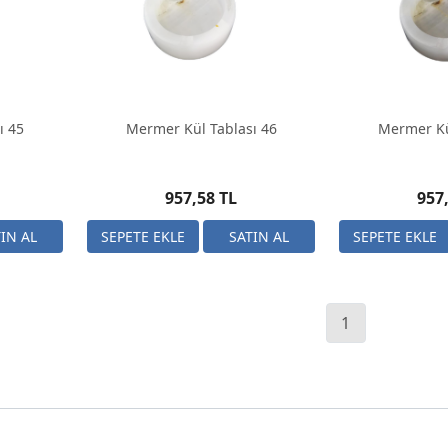
ı 45
Mermer Kül Tablası 46
Mermer Kü
957,58 TL
957
1