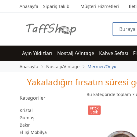
Anasayfa
Sipariş Takibi
Müşteri Hizmetleri
İlet
Ayın Yıldızları
Nostalji/Vintage
Kahve Sefası
F
Anasayfa
Nostalji/Vintage
Mermer/Onyx
Yakaladığın fırsatın süres
Bu kategoride toplam
7
ü
Kategoriler
Kritik
Kristal
Stok
Gümüş
Bakır
El İşi Mobilya