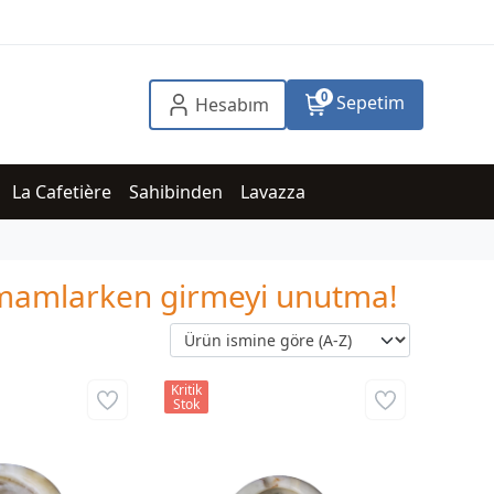
0
Sepetim
Hesabım
La Cafetière
Sahibinden
Lavazza
tamamlarken girmeyi unutma!
Kritik
Stok