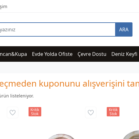
işim
ARA
incan&Kupa
Evde Yolda Ofiste
Çevre Dostu
Deniz Keyfi
i geçmeden kuponunu alışverişini 
rün listeleniyor.
Kritik
Kritik
Stok
Stok