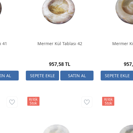
ı 41
Mermer Kül Tablası 42
Mermer Kü
957,58 TL
957
Kritik
Kritik
Stok
Stok