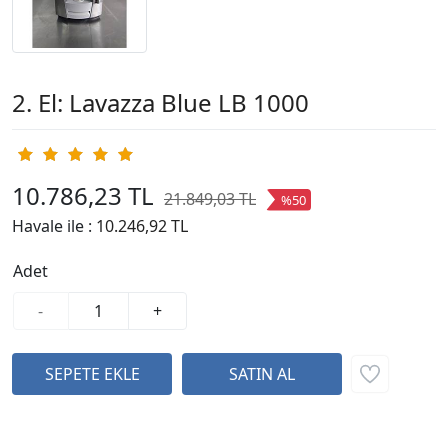
2. El: Lavazza Blue LB 1000
10.786,23 TL
21.849,03 TL
%50
Havale ile :
10.246,92 TL
Adet
-
+