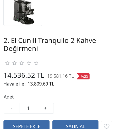
2. El Cunill Tranquilo 2 Kahve
Değirmeni
14.536,52 TL
19.581,16 TL
%25
Havale ile :
13.809,69 TL
Adet
-
+