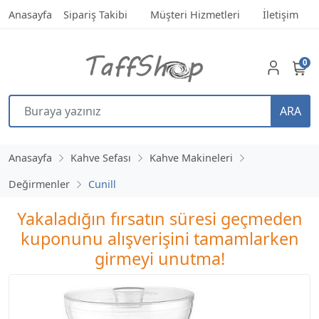
Anasayfa
Sipariş Takibi
Müşteri Hizmetleri
İletişim
0
ARA
Anasayfa
Kahve Sefası
Kahve Makineleri
Değirmenler
Cunill
Yakaladığın fırsatın süresi geçmeden
kuponunu alışverişini tamamlarken
girmeyi unutma!