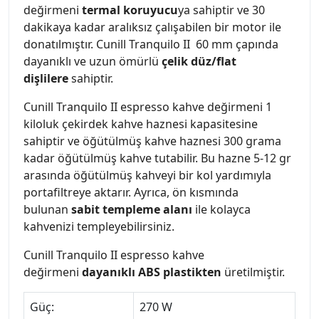
değirmeni
termal koruyucu
ya sahiptir ve 30
dakikaya kadar aralıksız çalışabilen bir motor ile
donatılmıştır. Cunill Tranquilo II 60 mm çapında
dayanıklı ve uzun ömürlü
çelik düz/flat
dişlilere
sahiptir.
Cunill Tranquilo II espresso kahve değirmeni 1
kiloluk çekirdek kahve haznesi kapasitesine
sahiptir ve öğütülmüş kahve haznesi 300 grama
kadar öğütülmüş kahve tutabilir. Bu hazne 5-12 gr
arasında öğütülmüş kahveyi bir kol yardımıyla
portafiltreye aktarır. Ayrıca, ön kısmında
bulunan
sabit templeme alanı
ile kolayca
kahvenizi templeyebilirsiniz.
Cunill Tranquilo II espresso kahve
değirmeni
dayanıklı ABS plastikten
üretilmiştir.
Güç:
270 W