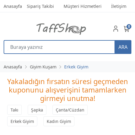
Anasayfa
Sipariş Takibi
Müşteri Hizmetleri
İletişim
0
ARA
Anasayfa
Giyim Kuşam
Erkek Giyim
Yakaladığın fırsatın süresi geçmeden
kuponunu alışverişini tamamlarken
girmeyi unutma!
Takı
Şapka
Çanta/Cüzdan
Erkek Giyim
Kadın Giyim