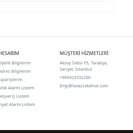
HESABIM
MÜŞTERİ HİZMETLERİ
Üyelik Bilgilerim
Aksoy Sitesi F5, Tarabya,
Sarıyer, İstanbul
Adres Bilgilerim
+905423332200
Siparişlerim
bilgi@lavazzakahve.com
Stok Alarm Listem
Alışveriş Listem
Fiyat Alarm Listem