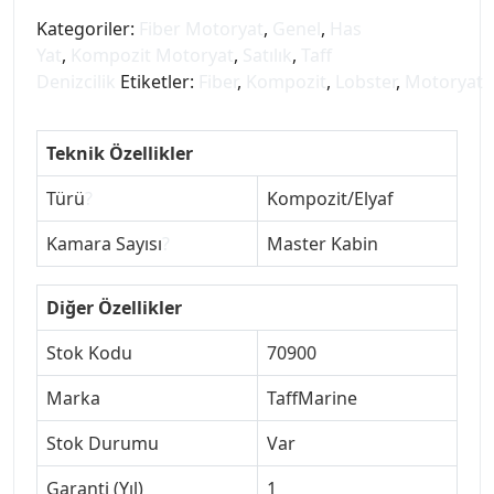
Kategoriler:
Fiber Motoryat
,
Genel
,
Has
Yat
,
Kompozit Motoryat
,
Satılık
,
Taff
Denizcilik
Etiketler:
Fiber
,
Kompozit
,
Lobster
,
Motoryat
Teknik Özellikler
Türü
?
Kompozit/Elyaf
Kamara Sayısı
?
Master Kabin
Diğer Özellikler
Stok Kodu
70900
Marka
TaffMarine
Stok Durumu
Var
Garanti (Yıl)
1