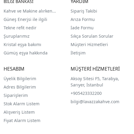
YARDIM
BİLGİ BANKASI
Kahve ve Makine alırken...
Sipariş Takibi
Güneş Enerjsi ile ilgili
Arıza Formu
Tekne refit nedir
İade Formu
Şuruplarımız
Sıkça Sorulan Sorular
Kristal eşya bakımı
Müşteri Hizmetleri
Gümüş eşya hakkında
İletişim
HESABIM
MÜŞTERİ HİZMETLERİ
Üyelik Bilgilerim
Aksoy Sitesi F5, Tarabya,
Sarıyer, İstanbul
Adres Bilgilerim
+905423332200
Siparişlerim
bilgi@lavazzakahve.com
Stok Alarm Listem
Alışveriş Listem
Fiyat Alarm Listem