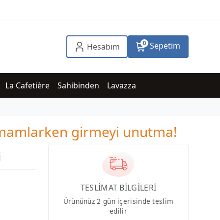
0
Sepetim
Hesabım
La Cafetière
Sahibinden
Lavazza
tamamlarken girmeyi unutma!
i
TESLİMAT BİLGİLERİ
Ürününüz 2 gün içerisinde teslim
edilir