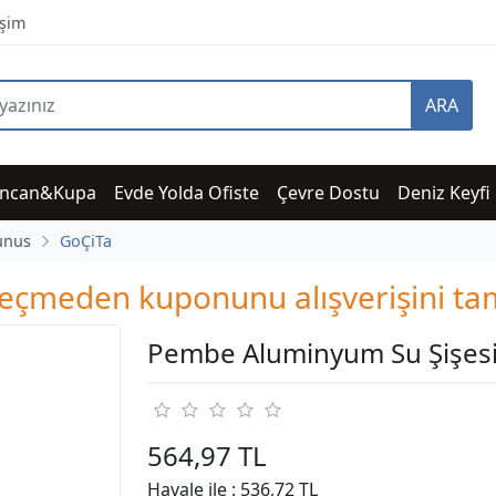
işim
ARA
incan&Kupa
Evde Yolda Ofiste
Çevre Dostu
Deniz Keyfi
unus
GoÇiTa
i geçmeden kuponunu alışverişini 
Pembe Aluminyum Su Şişes
564,97 TL
Havale ile :
536,72 TL