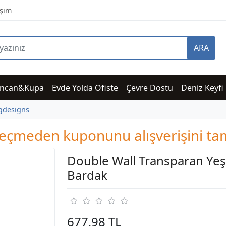
işim
ARA
incan&Kupa
Evde Yolda Ofiste
Çevre Dostu
Deniz Keyfi
gdesigns
i geçmeden kuponunu alışverişini 
Double Wall Transparan Yeşi
Bardak
677,98 TL