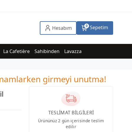
0
Sepetim
Hesabım
La Cafetière
Sahibinden
Lavazza
tamamlarken girmeyi unutma!
l
TESLİMAT BİLGİLERİ
Ürününüz 2 gün içerisinde teslim
edilir