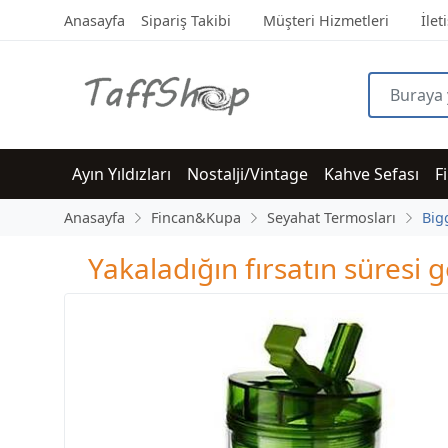
Anasayfa
Sipariş Takibi
Müşteri Hizmetleri
İlet
Ayın Yıldızları
Nostalji/Vintage
Kahve Sefası
F
Anasayfa
Fincan&Kupa
Seyahat Termosları
Big
Yakaladığın fırsatın süres