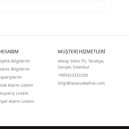
HESABIM
MÜŞTERİ HİZMETLERİ
Üyelik Bilgilerim
Aksoy Sitesi F5, Tarabya,
Sarıyer, İstanbul
Adres Bilgilerim
+905423332200
Siparişlerim
bilgi@lavazzakahve.com
Stok Alarm Listem
Alışveriş Listem
Fiyat Alarm Listem