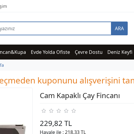
işim
ARA
incan&Kupa
Evde Yolda Ofiste
Çevre Dostu
Deniz Keyfi
Ta
i geçmeden kuponunu alışverişini 
Cam Kapaklı Çay Fincanı
229,82 TL
Havale ile :
218,33 TL