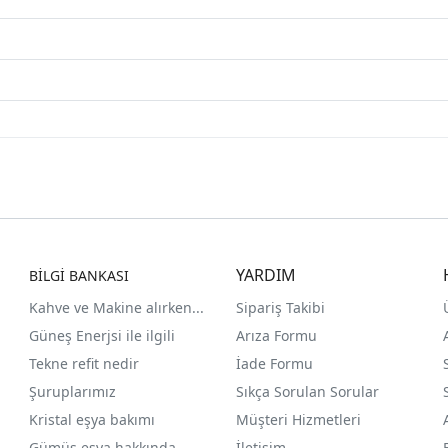
YARDIM
BİLGİ BANKASI
Kahve ve Makine alırken...
Sipariş Takibi
Güneş Enerjsi ile ilgili
Arıza Formu
Tekne refit nedir
İade Formu
Şuruplarımız
Sıkça Sorulan Sorular
Kristal eşya bakımı
Müşteri Hizmetleri
Gümüş eşya hakkında
İletişim