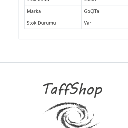
Marka
GoÇiTa
Stok Durumu
Var