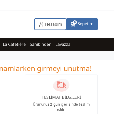
0
Sepetim
Hesabım
La Cafetière
Sahibinden
Lavazza
tamamlarken girmeyi unutma!
TESLİMAT BİLGİLERİ
Ürününüz 2 gün içerisinde teslim
edilir