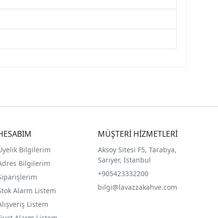
HESABIM
MÜŞTERİ HİZMETLERİ
Üyelik Bilgilerim
Aksoy Sitesi F5, Tarabya,
Sarıyer, İstanbul
Adres Bilgilerim
+905423332200
Siparişlerim
bilgi@lavazzakahve.com
Stok Alarm Listem
Alışveriş Listem
Fiyat Alarm Listem