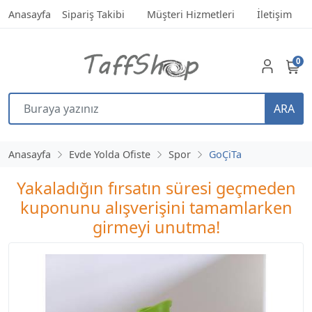
Anasayfa
Sipariş Takibi
Müşteri Hizmetleri
İletişim
0
ARA
Anasayfa
Evde Yolda Ofiste
Spor
GoÇiTa
Yakaladığın fırsatın süresi geçmeden
kuponunu alışverişini tamamlarken
girmeyi unutma!