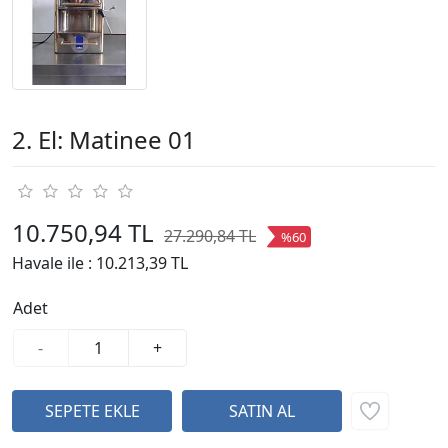
2. El: Matinee 01
10.750,94 TL
27.290,84 TL
%60
Havale ile :
10.213,39 TL
Adet
-
+