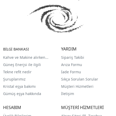
YARDIM
BİLGİ BANKASI
Kahve ve Makine alırken...
Sipariş Takibi
Güneş Enerjsi ile ilgili
Arıza Formu
Tekne refit nedir
İade Formu
Şuruplarımız
Sıkça Sorulan Sorular
Kristal eşya bakımı
Müşteri Hizmetleri
Gümüş eşya hakkında
İletişim
HESABIM
MÜŞTERİ HİZMETLERİ
Üyelik Bilgilerim
Aksoy Sitesi F5, Tarabya,