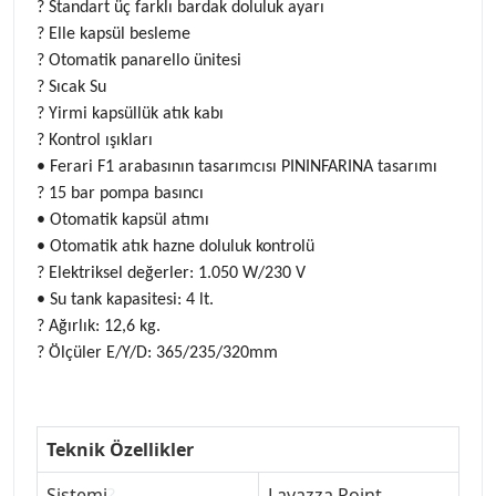
? Standart üç farklı bardak doluluk ayarı
? Elle kapsül besleme
? Otomatik panarello ünitesi
? Sıcak Su
? Yirmi kapsüllük atık kabı
? Kontrol ışıkları
• Ferari F1 arabasının tasarımcısı PININFARINA tasarımı
? 15 bar pompa basıncı
• Otomatik kapsül atımı
• Otomatik atık hazne doluluk kontrolü
? Elektriksel değerler: 1.050 W/230 V
• Su tank kapasitesi: 4 lt.
? Ağırlık: 12,6 kg.
? Ölçüler E/Y/D: 365/235/320mm
Teknik Özellikler
Sistemi
?
Lavazza Point